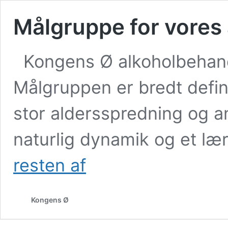
Målgruppe for vores
Kongens Ø alkoholbehandli
Målgruppen er bredt defi
stor aldersspredning og a
naturlig dynamik og et l
Målgruppe
resten af
for
vores
alkoholbehandling
Kongens Ø